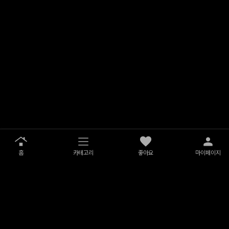
홈
카테고리
좋아요
마이페이지
서비스 이용약관
개인정보 처리방침
버스트 익스프레스
상호명 : (주)제이슨케이트