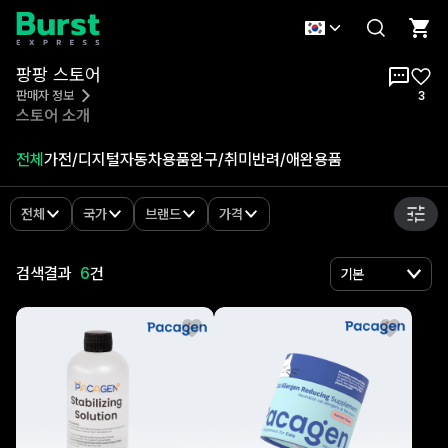
팡팡 스토어
팡팡 스토어
판매자 정보
3
스토어 소개
전체
가전/디지털
자동차용품
완구/취미
반려/애완용품
전체
국가
브랜드
가격
검색결과
6
건