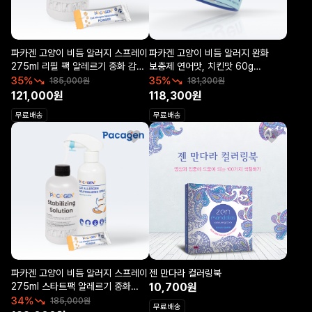
파카겐 고양이 비듬 알러지 스프레이
파카겐 고양이 비듬 알러지 완화
275ml 리필 팩 알레르기 중화 감소
보충제 연어맛, 치킨맛 60g
가정용
알레르기 중화 감소 간식영양제
35%
35%
185,000원
181,300원
121,000원
118,300원
무료배송
무료배송
파카겐 고양이 비듬 알러지 스프레이
젠 만다라 컬러링북
275ml 스타트팩 알레르기 중화
10,700원
감소 가정용
34%
185,000원
무료배송