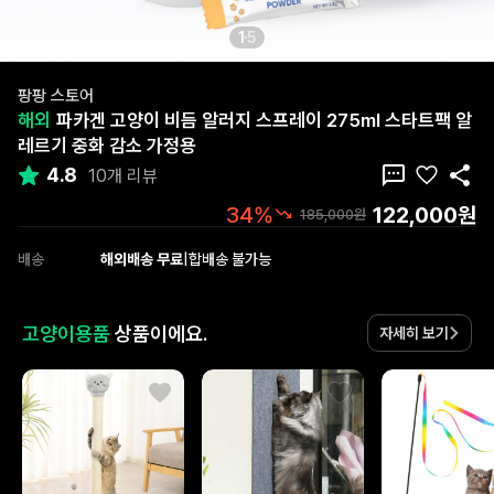
1
5
팡팡 스토어
해외
파카겐 고양이 비듬 알러지 스프레이 275ml 스타트팩 알
레르기 중화 감소 가정용
4.8
10개 리뷰
122,000원
34%
185,000원
배송
해외배송 무료
|
합배송 불가능
고양이용품
상품이에요.
자세히 보기