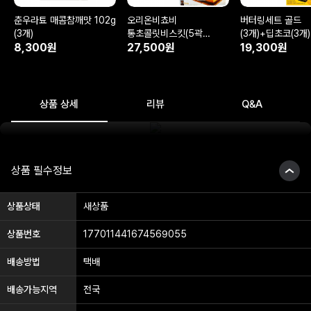
춘우라툐 매콤참깨맛 102g
오리온비쵸비
버터링세트 골드
(3개)
통초콜릿비스킷(5곽
(3개)+딥초코(3개)
8,300원
25봉지)
27,500원
19,300원
상품정보 펼치기
상품 상세
리뷰
Q&A
상품 필수정보
상품상태
새상품
상품번호
177011441674569055
배송방법
택배
배송가능지역
전국