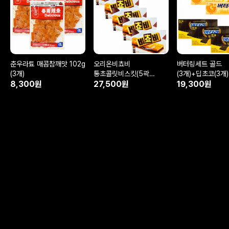
춘우라툐 매콤참깨맛 102g
오리온비쵸비
버터링세트 골드
(3개)
통초콜릿비스킷(5곽
(3개)+딥초코(3개)
8,300원
25봉지)
27,500원
19,300원