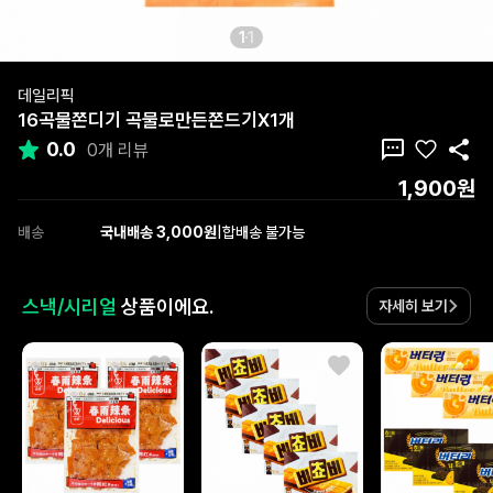
1
1
데일리픽
16곡물쫀디기 곡물로만든쫀드기X1개
0.0
0개 리뷰
1,900원
배송
국내배송 3,000원
|
합배송 불가능
스낵/시리얼
상품이에요.
자세히 보기