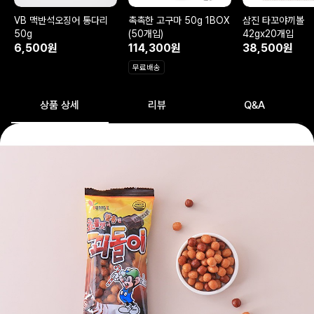
VB 맥반석오징어 통다리
촉촉한 고구마 50g 1BOX
삼진 타꼬야끼볼
50g
(50개입)
42gx20개입
6,500원
114,300원
38,500원
무료배송
상품 상세
리뷰
Q&A