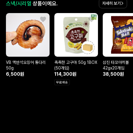
스낵/시리얼
상품이에요.
자세히 보기
VB 맥반석오징어 통다리
촉촉한 고구마 50g 1BOX
삼진 타꼬야끼볼
50g
(50개입)
42gx20개입
6,500원
114,300원
38,500원
무료배송