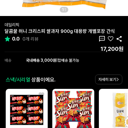
1
1
데일리픽
달콤꿀 허니 크리스피 쌀과자 900g 대용량 개별포장 간식
0.0
0개 리뷰
17,200원
배송
국내배송 3,000원
|
합배송 불가능
스낵/시리얼
상품이에요.
자세히 보기