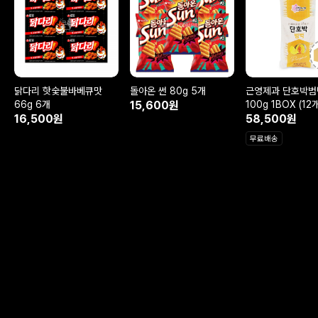
닭다리 핫숯불바베큐맛
돌아온 썬 80g 5개
근영제과 단호박범
66g 6개
15,600원
100g 1BOX (12
16,500원
58,500원
무료배송