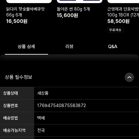
닭다리 핫숯불바베큐맛
돌아온 썬 80g 5개
근영제과 단호박범
66g 6개
15,600원
100g 1BOX (12
16,500원
58,500원
상품정보 펼치기
무료배송
상품 상세
리뷰
Q&A
상품 필수정보
상품상태
새상품
상품번호
176947540875583872
배송방법
택배
배송가능지역
전국