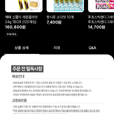
해태 신쫄이 레몬콜라맛
짱시쥬 소다맛 10개
푸쵸스틱캔디그레
24g 1BOX (120개입)
7,400원
푸쵸스틱캔디그레
160,800원
5개
14,700원
무료배송
상품 상세
리뷰
Q&A