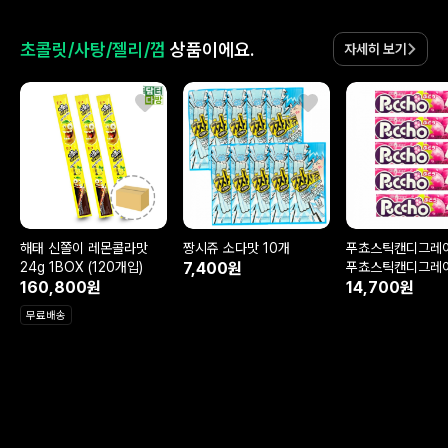
초콜릿/사탕/젤리/껌
상품이에요.
자세히 보기
해태 신쫄이 레몬콜라맛
짱시쥬 소다맛 10개
푸쵸스틱캔디그레
24g 1BOX (120개입)
7,400원
푸쵸스틱캔디그레
160,800원
5개
14,700원
무료배송