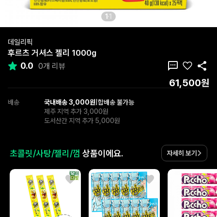
1
1
데일리픽
후르츠 거셔스 젤리 1000g
0.0
0개 리뷰
61,500원
배송
국내배송 3,000원
|
합배송 불가능
제주 지역 추가 3,000원
도서산간 지역 추가 5,000원
초콜릿/사탕/젤리/껌
상품이에요.
자세히 보기