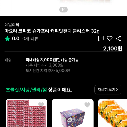
1
1
데일리픽
마요라 코피코 슈가프리 커피맛캔디 블리스터 32g
0.0
0개 리뷰
2,100원
배송
국내배송 3,000원
|
합배송 불가능
제주 지역 추가 3,000원
도서산간 지역 추가 5,000원
초콜릿/사탕/젤리/껌
상품이에요.
자세히 보기