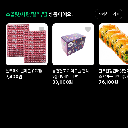
초콜릿/사탕/젤리/껌
상품이에요.
자세히 보기
웰코리아 콜라볼 (10개)
동결건조 기억구슬 젤리
할로윈펌킨버킷캔
7,400원
8g (18개입) 1곽
호박바구니캔디(5
33,000원
76,100원