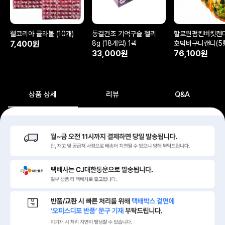
웰코리아 콜라볼 (10개)
동결건조 기억구슬 젤리
할로윈펌킨버킷캔
7,400원
8g (18개입) 1곽
호박바구니캔디(5
33,000원
76,100원
상품 상세
리뷰
Q&A