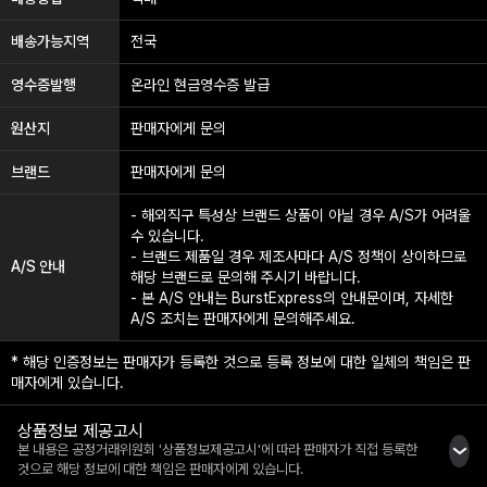
배송가능지역
전국
영수증발행
온라인 현금영수증 발급
【중요】
재고에 대하여
원산지
판매자에게 문의
재고 부족이 없도록 노력하고 있으나, 재고는 매일 변동하므로 주문하신 시점
에 품절될 수 있습니다.
브랜드
판매자에게 문의
그 경우 각 제조사에 문의하여 재고 유무를 확인합니다. 제조사 측에서도 품절
이나 단종이 발생할 수 있습니다.
- 해외직구 특성상 브랜드 상품이 아닐 경우 A/S가 어려울
이럴 경우 주문이 취소될 수 있으니, 미리 양해해 주신 후 주문해 주시기 바랍
수 있습니다.
니다.
- 브랜드 제품일 경우 제조사마다 A/S 정책이 상이하므로
A/S 안내
위 내용을 토대로 구매 전 판매는 받지 않고 있습니다. 또한, 드롭쉬핑하시는
해당 브랜드로 문의해 주시기 바랍니다.
- 본 A/S 안내는 BurstExpress의 안내문이며, 자세한
분은 주의하여 주문해 주시기 바랍니다.
A/S 조치는 판매자에게 문의해주세요.
* 해당 인증정보는 판매자가 등록한 것으로 등록 정보에 대한 일체의 책임은 판
매자에게 있습니다.
상품정보 제공고시
본 내용은 공정거래위원회 '상품정보제공고시'에 따라 판매자가 직접 등록한
것으로 해당 정보에 대한 책임은 판매자에게 있습니다.