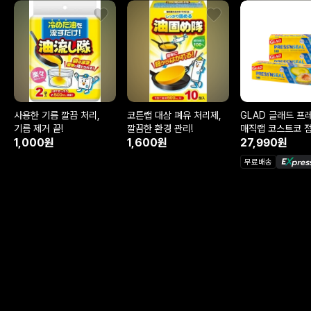
사용한 기름 깔끔 처리,
코튼랩 대삼 폐유 처리제,
GLAD 글래드 프
기름 제거 끝!
깔끔한 환경 관리!
매직랩 코스트코 
1,000원
1,600원
43.4m
27,990원
무료배송