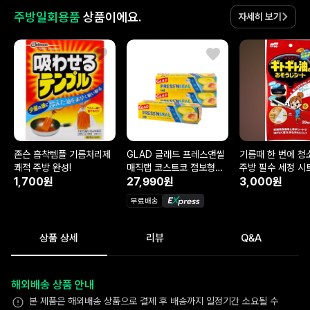
주방일회용품
상품이에요.
자세히 보기
존슨 흡착템플 기름처리제
GLAD 글래드 프레스앤씰
기름때 한 번에 청
쾌적 주방 완성!
매직랩 코스트코 점보형
주방 필수 세정 시
1,700원
43.4m
27,990원
3,000원
무료배송
상품 상세
리뷰
Q&A
해외배송 상품 안내
본 제품은 해외배송 상품으로 결제 후 배송까지 일정기간 소요될 수