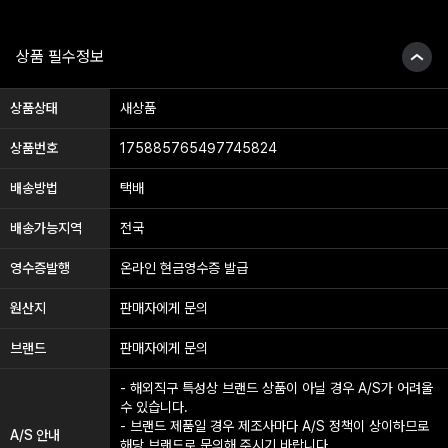
상품 필수정보
상품상태
새상품
상품번호
175885765497745824
배송방법
택배
배송가능지역
전국
영수증발행
온라인 현금영수증 발급
상품 패키지 이미지, 주의 스티커, 캐치프레이즈 및 문구는 예고 없이 변경될
수 있습니다.
원산지
판매자에게 문의
브랜드
판매자에게 문의
- 해외직구 특성상 브랜드 상품이 아닐 경우 A/S가 어려울
수 있습니다.
- 브랜드 제품일 경우 제조사마다 A/S 정책이 상이하므로
A/S 안내
해당 브랜드로 문의해 주시기 바랍니다.