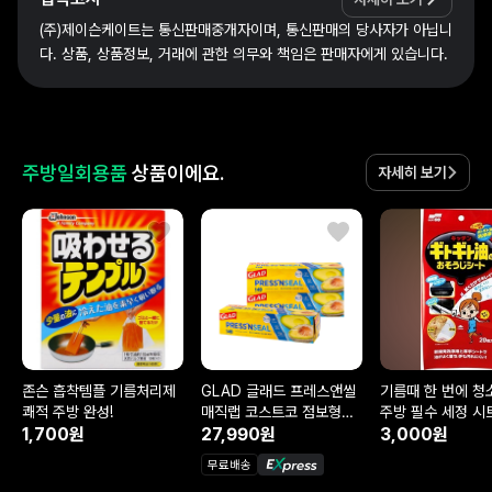
(주)제이슨케이트는 통신판매중개자이며, 통신판매의 당사자가 아닙니
다. 상품, 상품정보, 거래에 관한 의무와 책임은 판매자에게 있습니다.
주방일회용품
상품이에요.
자세히 보기
존슨 흡착템플 기름처리제
GLAD 글래드 프레스앤씰
기름때 한 번에 청
쾌적 주방 완성!
매직랩 코스트코 점보형
주방 필수 세정 시
1,700원
43.4m
27,990원
3,000원
무료배송