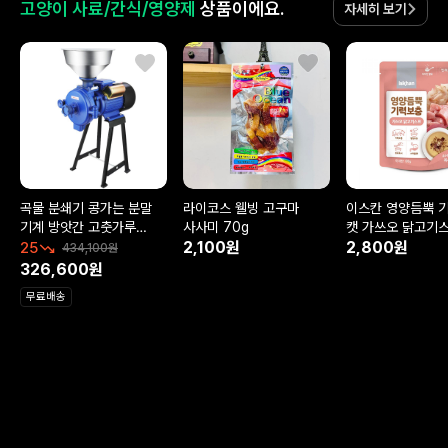
고양이 사료/간식/영양제
상품이에요.
자세히 보기
곡물 분쇄기 콩가는 분말
라이코스 웰빙 고구마
이스칸 영양듬뿍 
기계 방앗간 고춧가루
사사미 70g
캣 가쓰오 닭고기스
2500W
2,100원
2,800원
25
434,100원
326,600원
무료배송