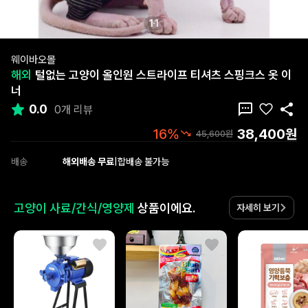
1
1
웨이바오몰
해외
털없는 고양이 올인원 스트라이프 티셔츠 스핑크스 옷 이
너
0.0
0개 리뷰
38,400원
16%
45,600원
배송
해외배송 무료
|
합배송 불가능
고양이 사료/간식/영양제
상품이에요.
자세히 보기