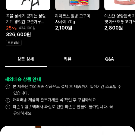
곡물 분쇄기 콩가는 분말
라이코스 웰빙 고구마
이스칸 영양듬뿍 
기계 방앗간 고춧가루
사사미 70g
캣 가쓰오 닭고기스
2500W
2,100원
2,800원
25
434,100원
326,600원
무료배송
상품 상세
리뷰
Q&A
해외배송 상품 안내
본 제품은 해외배송 상품으로 결제 후 배송까지 일정기간 소요될 수
있습니다.
해외배송 제품의 관부가세를 꼭 확인 후 구입하세요.
파손 위험 / 택배사 과실로 인한 파손은 환불이 불가합니다. 꼭
유의하세요.