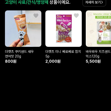
고양이 사료/간식/영양제
상품이에요.
자세히 보기
더캣츠 쿠키샌드 새우
더캣츠 미니 베로베로 참치
바우와우 치즈샌드
연어맛 20g
5p
믹스120g
800원
2,000원
5,500원