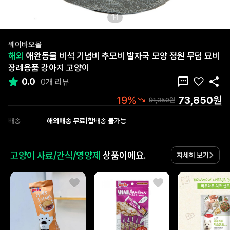
1
1
웨이바오몰
해외
애완동물 비석 기념비 추모비 발자국 모양 정원 무덤 묘비
장례용품 강아지 고양이
0.0
0개 리뷰
73,850원
19%
91,350원
배송
해외배송 무료
|
합배송 불가능
고양이 사료/간식/영양제
상품이에요.
자세히 보기