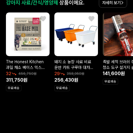
강아지 사료/간식/영양제
상품이에요.
자세히 보기
The Honest Kitchen
돼지 소 농장 사료 비료
족발 세척 브러쉬 
과일 채소 베이스 믹스
운반 카트 구루마 대차
청소 도구 설거지 
강아지 사료 3.17kg
끌차 수레
깨끗한 관리용품
141,600원
32
29
456,750원
358,950원
311,750원
256,430원
무료배송
무료배송
무료배송