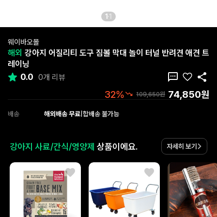
1
1
웨이바오몰
해외
강아지 어질리티 도구 짐볼 막대 놀이 터널 반려견 애견 트
레이닝
0.0
0개 리뷰
74,850원
32%
109,650원
배송
해외배송 무료
|
합배송 불가능
강아지 사료/간식/영양제
상품이에요.
자세히 보기