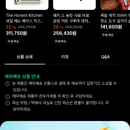
The Honest Kitchen
돼지 소 농장 사료 비료
족발 세척 브러쉬 
과일 채소 베이스 믹스
운반 카트 구루마 대차
청소 도구 설거지 
강아지 사료 3.17kg
끌차 수레
깨끗한 관리용품
141,600원
32
29
456,750원
358,950원
311,750원
256,430원
무료배송
무료배송
무료배송
상품 상세
리뷰
Q&A
해외배송 상품 안내
본 제품은 해외배송 상품으로 결제 후 배송까지 일정기간 소요될 수
있습니다.
해외배송 제품의 관부가세를 꼭 확인 후 구입하세요.
파손 위험 / 택배사 과실로 인한 파손은 환불이 불가합니다. 꼭
유의하세요.