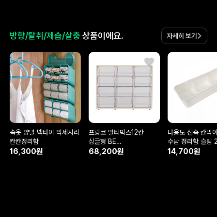
방향/탈취/제습/살충
상품이에요.
자세히 보기
속옷 양말 넥타이 악세사리
프랑코 멀티박스12칸
다용도 신축 칸막이
칸칸정리함
싱글형 BE
수납 정리함 슬림 
16,300원
403x225x320
68,200원
14,700원