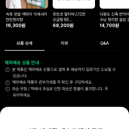
속옷 양말 넥타이 악세사리
프랑코 멀티박스12칸
다용도 신축 칸막이
칸칸정리함
싱글형 BE
수납 정리함 슬림 
16,300원
403x225x320
68,200원
14,700원
상품 상세
리뷰
Q&A
해외배송 상품 안내
본 제품은 해외배송 상품으로 결제 후 배송까지 일정기간 소요될 수
있습니다.
해외배송 제품의 관부가세를 꼭 확인 후 구입하세요.
파손 위험 / 택배사 과실로 인한 파손은 환불이 불가합니다. 꼭
유의하세요.