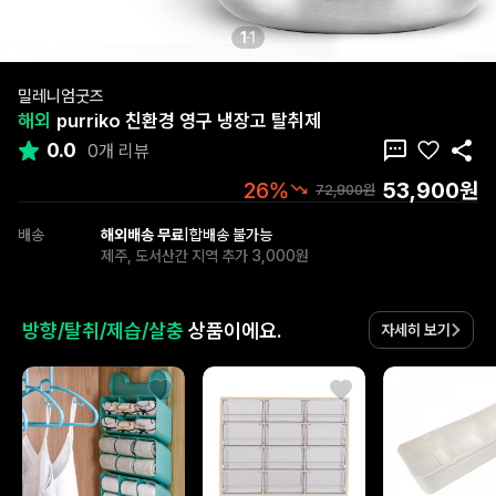
1
1
밀레니엄굿즈
해외
purriko 친환경 영구 냉장고 탈취제
0.0
0개 리뷰
53,900원
26%
72,900원
배송
해외배송 무료
|
합배송 불가능
제주, 도서산간 지역 추가 3,000원
방향/탈취/제습/살충
상품이에요.
자세히 보기