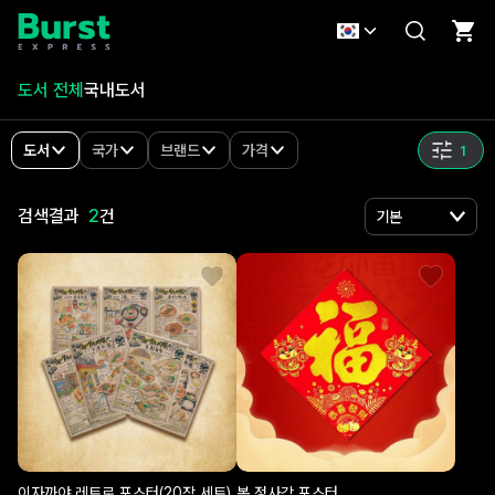
도서
도서 전체
국내도서
도서
국가
브랜드
가격
1
검색결과
2
건
이자까야 레트로 포스터(20장 세트)
복 정사각 포스터