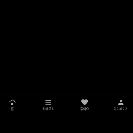
홈
카테고리
좋아요
마이페이지
서비스 이용약관
개인정보 처리방침